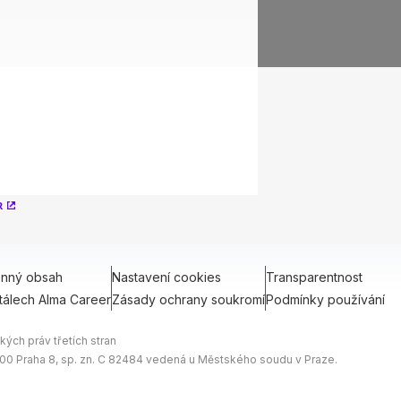
R
onný obsah
Nastavení cookies
Transparentnost
tálech Alma Career
Zásady ochrany soukromí
Podmínky používání
ých práv třetích stran
0 00 Praha 8, sp. zn. C 82484 vedená u Městského soudu v Praze.