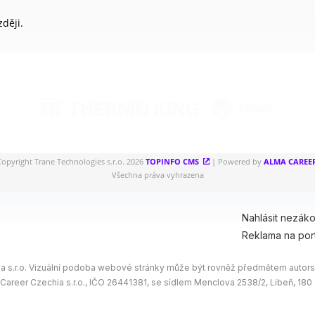
ději.
opyright Trane Technologies s.r.o. 2026
TOPINFO CMS
| Powered by
ALMA CAREE
Všechna práva vyhrazena
Nahlásit nezák
Reklama na por
 s.r.o. Vizuální podoba webové stránky může být rovněž předmětem autorsk
 Career Czechia s.r.o., IČO 26441381, se sídlem Menclova 2538/2, Libeň, 18